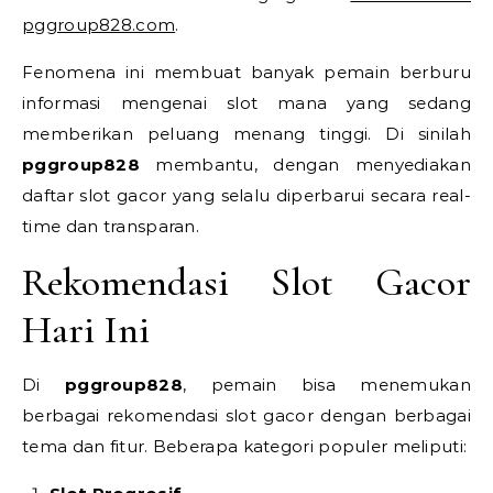
pggroup828.com
.
Fenomena ini membuat banyak pemain berburu
informasi mengenai slot mana yang sedang
memberikan peluang menang tinggi. Di sinilah
pggroup828
membantu, dengan menyediakan
daftar slot gacor yang selalu diperbarui secara real-
time dan transparan.
Rekomendasi Slot Gacor
Hari Ini
Di
pggroup828
, pemain bisa menemukan
berbagai rekomendasi slot gacor dengan berbagai
tema dan fitur. Beberapa kategori populer meliputi: