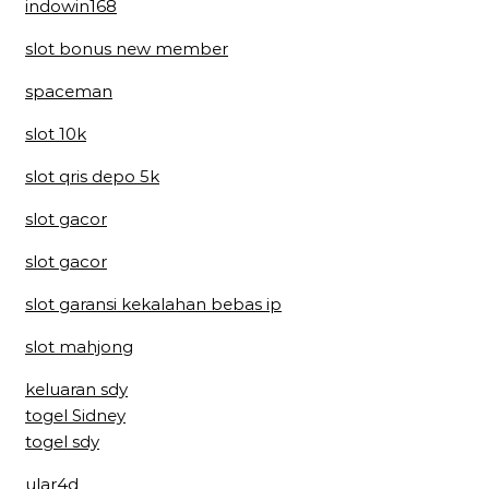
indowin168
slot bonus new member
spaceman
slot 10k
slot qris depo 5k
slot gacor
slot gacor
slot garansi kekalahan bebas ip
slot mahjong
keluaran sdy
togel Sidney
togel sdy
ular4d