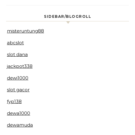
SIDEBAR/BLOGROLL
misteruntung88
abcslot
slot dana
jackpot338
dewi1000
slot gacor
fyp138
dewa1000
dewamuda