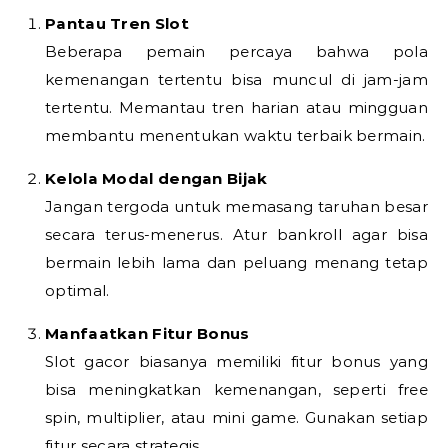
Pantau Tren Slot
Beberapa pemain percaya bahwa pola
kemenangan tertentu bisa muncul di jam-jam
tertentu. Memantau tren harian atau mingguan
membantu menentukan waktu terbaik bermain.
Kelola Modal dengan Bijak
Jangan tergoda untuk memasang taruhan besar
secara terus-menerus. Atur bankroll agar bisa
bermain lebih lama dan peluang menang tetap
optimal.
Manfaatkan Fitur Bonus
Slot gacor biasanya memiliki fitur bonus yang
bisa meningkatkan kemenangan, seperti free
spin, multiplier, atau mini game. Gunakan setiap
fitur secara strategis.