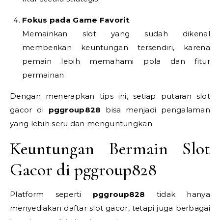
Fokus pada Game Favorit
Memainkan slot yang sudah dikenal
memberikan keuntungan tersendiri, karena
pemain lebih memahami pola dan fitur
permainan.
Dengan menerapkan tips ini, setiap putaran slot
gacor di
pggroup828
bisa menjadi pengalaman
yang lebih seru dan menguntungkan.
Keuntungan Bermain Slot
Gacor di pggroup828
Platform seperti
pggroup828
tidak hanya
menyediakan daftar slot gacor, tetapi juga berbagai