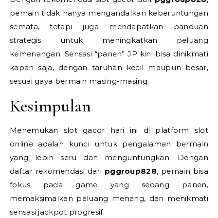
pemain tidak hanya mengandalkan keberuntungan
semata, tetapi juga mendapatkan panduan
strategis untuk meningkatkan peluang
kemenangan. Sensasi “panen” JP kini bisa dinikmati
kapan saja, dengan taruhan kecil maupun besar,
sesuai gaya bermain masing-masing.
Kesimpulan
Menemukan slot gacor hari ini di platform slot
online adalah kunci untuk pengalaman bermain
yang lebih seru dan menguntungkan. Dengan
daftar rekomendasi dari
pggroup828
, pemain bisa
fokus pada game yang sedang panen,
memaksimalkan peluang menang, dan menikmati
sensasi jackpot progresif.